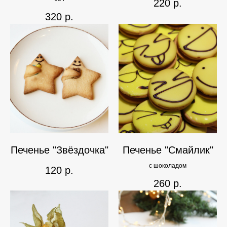
220
р.
320
р.
Печенье "Звёздочка"
Печенье "Смайлик"
с шоколадом
120
р.
260
р.