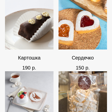
Картошка
Сердечко
190
р.
150
р.