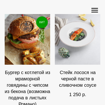
ХИТ
Бургер с котлетой из
Стейк лосося на
мраморной
черной пасте в
говядины с чипсом
сливочном соусе
из бекона (возможна
1 250
р.
подача в листьях
Романо)