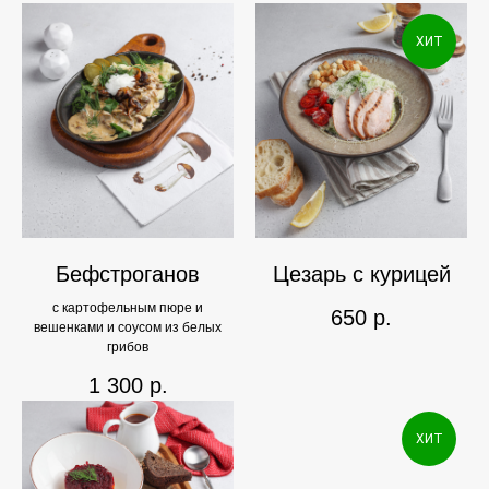
ХИТ
Бефстроганов
Цезарь с курицей
с картофельным пюре и
650
р.
вешенками и соусом из белых
грибов
1 300
р.
ХИТ