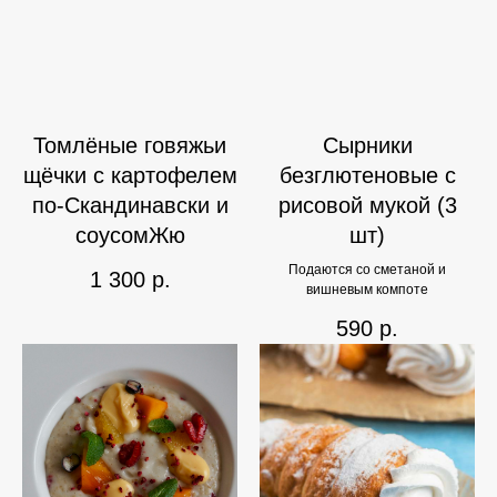
Томлёные говяжьи
Сырники
щёчки с картофелем
безглютеновые с
по-Скандинавски и
рисовой мукой (3
соусомЖю
шт)
Подаются со сметаной и
1 300
р.
вишневым компоте
590
р.