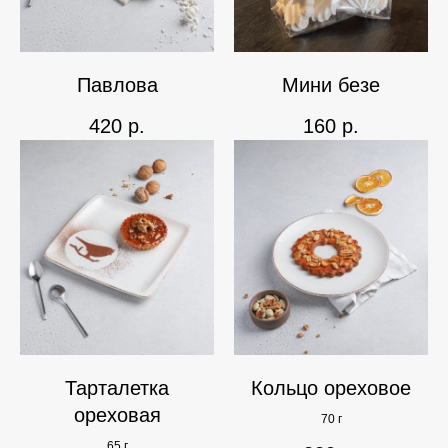
Павлова
Мини безе
420
р.
160
р.
Тарталетка
Кольцо ореховое
ореховая
70 г
65 г