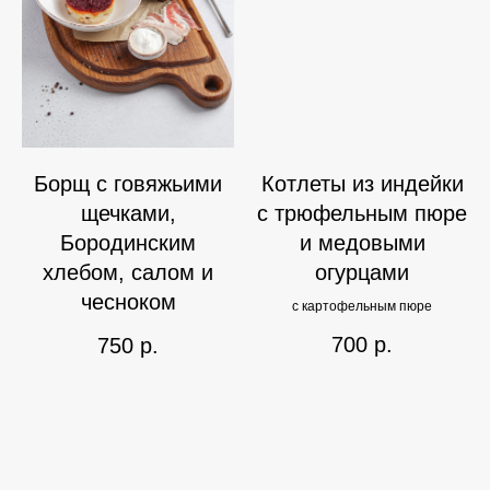
Борщ с говяжьими
Котлеты из индейки
щечками,
с трюфельным пюре
Бородинским
и медовыми
хлебом, салом и
огурцами
чесноком
с картофельным пюре
700
р.
750
р.