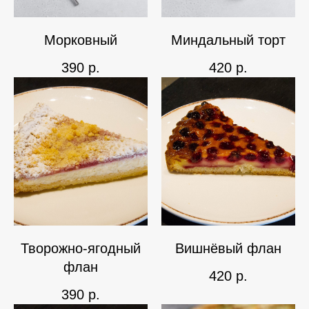
Морковный
Миндальный торт
390
р.
420
р.
Творожно-ягодный
Вишнёвый флан
флан
420
р.
390
р.