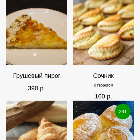
Грушевый пирог
Сочник
с творогом
390
р.
160
р.
ХИТ