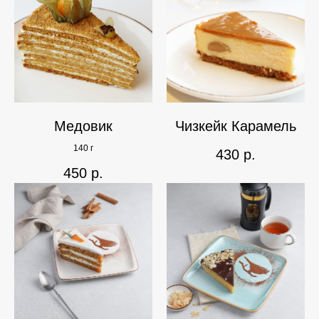
Медовик
Чизкейк Карамель
140 г
430
р.
450
р.