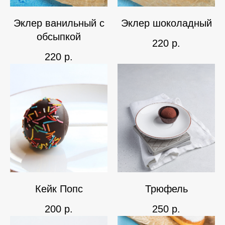
Эклер ванильный с
Эклер шоколадный
обсыпкой
220
р.
220
р.
Кейк Попс
Трюфель
200
р.
250
р.