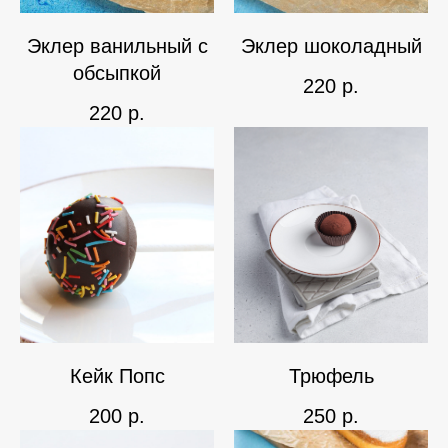
Эклер ванильный с
Эклер шоколадный
обсыпкой
220
р.
220
р.
Кейк Попс
Трюфель
200
р.
250
р.