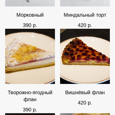
Морковный
Миндальный торт
390
р.
420
р.
Творожно-ягодный
Вишнёвый флан
флан
420
р.
390
р.