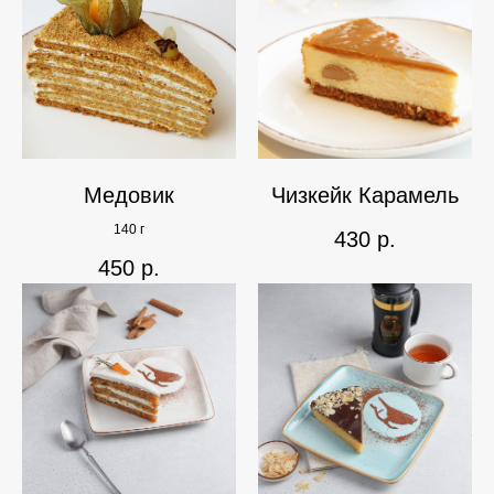
Медовик
Чизкейк Карамель
140 г
430
р.
450
р.