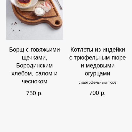
Борщ с говяжьими
Котлеты из индейки
щечками,
с трюфельным пюре
Бородинским
и медовыми
хлебом, салом и
огурцами
чесноком
с картофельным пюре
700
р.
750
р.