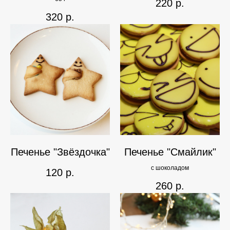
220
р.
320
р.
Печенье "Звёздочка"
Печенье "Смайлик"
с шоколадом
120
р.
260
р.