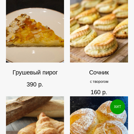
Грушевый пирог
Сочник
с творогом
390
р.
160
р.
ХИТ