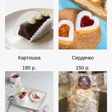
Картошка
Сердечко
190
р.
150
р.