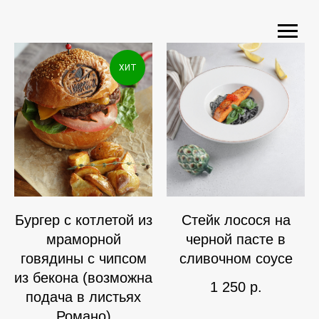
ХИТ
Бургер с котлетой из
Стейк лосося на
мраморной
черной пасте в
говядины с чипсом
сливочном соусе
из бекона (возможна
1 250
р.
подача в листьях
Романо)