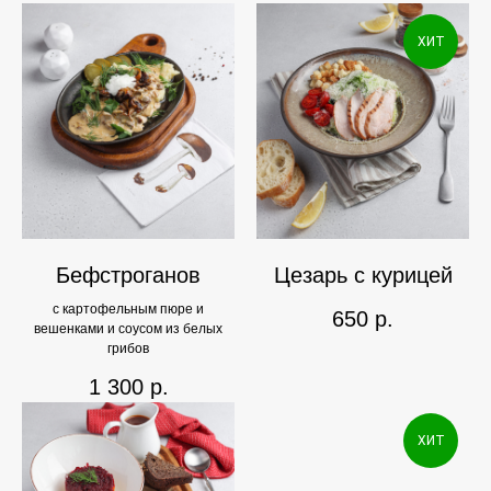
ХИТ
Бефстроганов
Цезарь с курицей
с картофельным пюре и
650
р.
вешенками и соусом из белых
грибов
1 300
р.
ХИТ