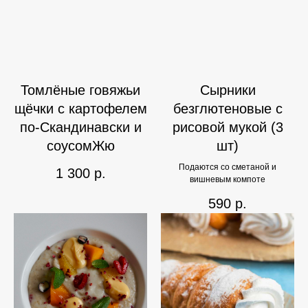
Томлёные говяжьи
Сырники
щёчки с картофелем
безглютеновые с
по-Скандинавски и
рисовой мукой (3
соусомЖю
шт)
Подаются со сметаной и
1 300
р.
вишневым компоте
590
р.