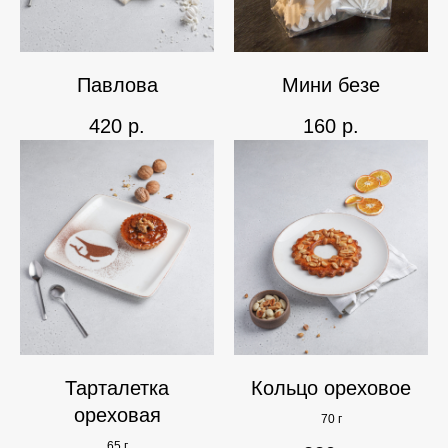
Павлова
Мини безе
420
р.
160
р.
Тарталетка
Кольцо ореховое
ореховая
70 г
65 г