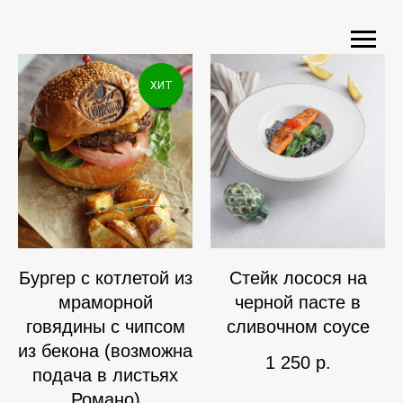
ХИТ
Бургер с котлетой из
Стейк лосося на
мраморной
черной пасте в
говядины с чипсом
сливочном соусе
из бекона (возможна
1 250
р.
подача в листьях
Романо)