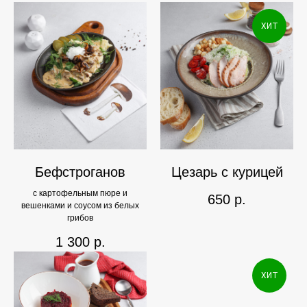
ХИТ
Бефстроганов
Цезарь с курицей
с картофельным пюре и
650
р.
вешенками и соусом из белых
грибов
1 300
р.
ХИТ