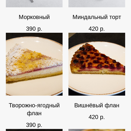
Морковный
Миндальный торт
390
р.
420
р.
Творожно-ягодный
Вишнёвый флан
флан
420
р.
390
р.