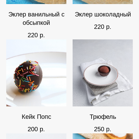
Эклер ванильный с
Эклер шоколадный
обсыпкой
220
р.
220
р.
Кейк Попс
Трюфель
200
р.
250
р.