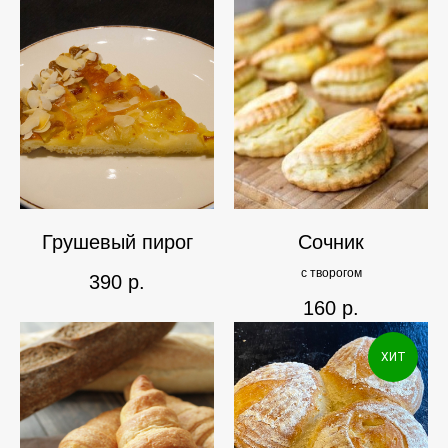
Грушевый пирог
Сочник
с творогом
390
р.
160
р.
ХИТ