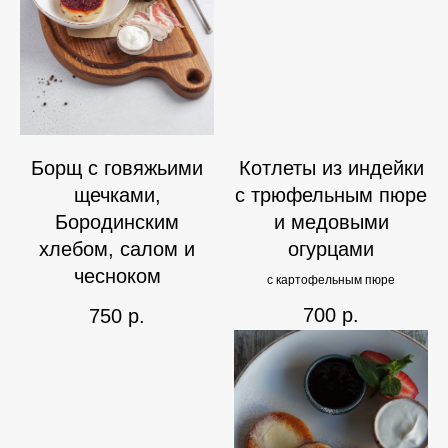
Борщ с говяжьими
Котлеты из индейки
щечками,
с трюфельным пюре
Бородинским
и медовыми
хлебом, салом и
огурцами
чесноком
с картофельным пюре
700
р.
750
р.