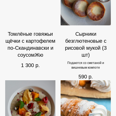
Томлёные говяжьи
Сырники
щёчки с картофелем
безглютеновые с
по-Скандинавски и
рисовой мукой (3
соусомЖю
шт)
Подаются со сметаной и
1 300
р.
вишневым компоте
590
р.