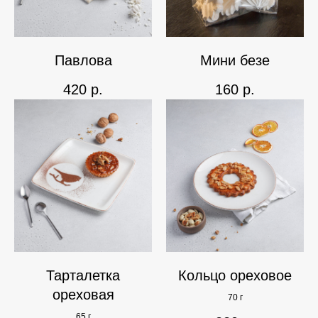
Павлова
Мини безе
420
р.
160
р.
Тарталетка
Кольцо ореховое
ореховая
70 г
65 г