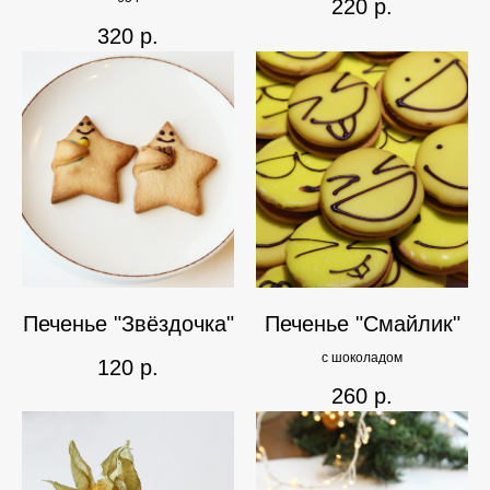
220
р.
320
р.
Печенье "Звёздочка"
Печенье "Смайлик"
с шоколадом
120
р.
260
р.