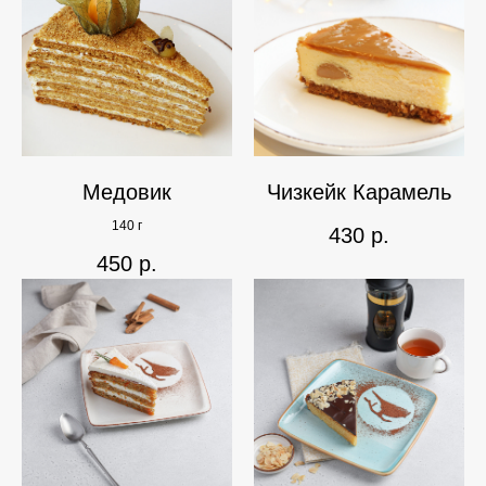
Медовик
Чизкейк Карамель
140 г
430
р.
450
р.