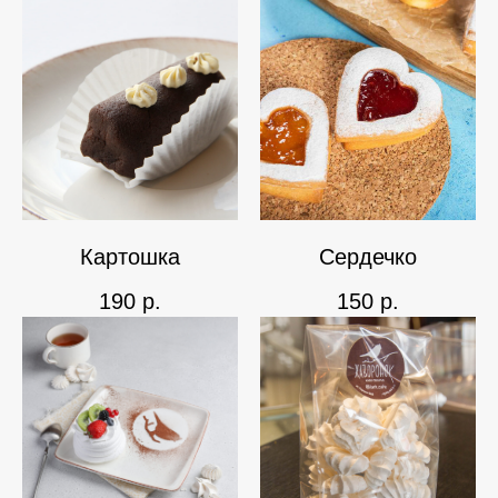
Картошка
Сердечко
190
р.
150
р.