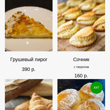
Грушевый пирог
Сочник
с творогом
390
р.
160
р.
ХИТ