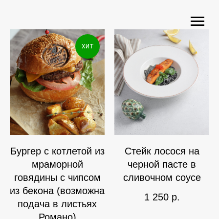
ХИТ
Бургер с котлетой из
Стейк лосося на
мраморной
черной пасте в
говядины с чипсом
сливочном соусе
из бекона (возможна
1 250
р.
подача в листьях
Романо)