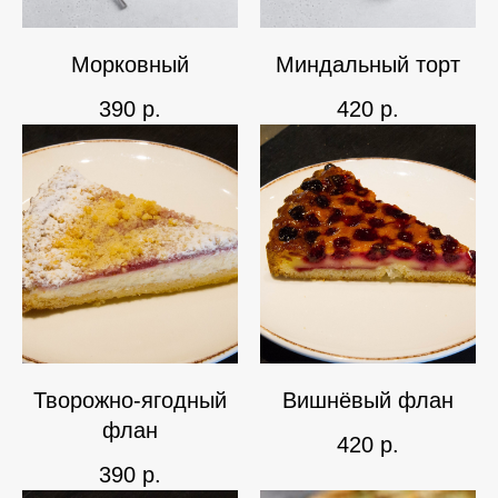
Морковный
Миндальный торт
390
р.
420
р.
Творожно-ягодный
Вишнёвый флан
флан
420
р.
390
р.