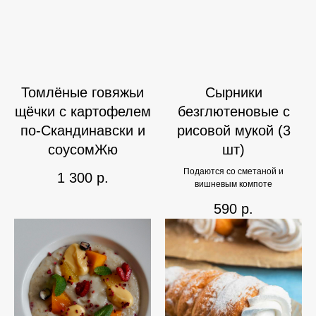
Томлёные говяжьи
Сырники
щёчки с картофелем
безглютеновые с
по-Скандинавски и
рисовой мукой (3
соусомЖю
шт)
Подаются со сметаной и
1 300
р.
вишневым компоте
590
р.