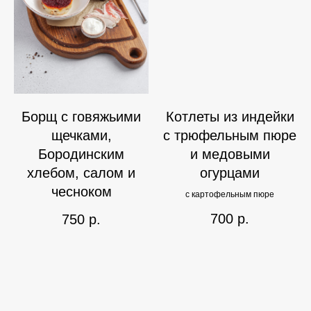
Борщ с говяжьими
Котлеты из индейки
щечками,
с трюфельным пюре
Бородинским
и медовыми
хлебом, салом и
огурцами
чесноком
с картофельным пюре
700
р.
750
р.