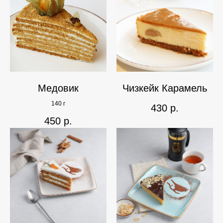
Медовик
Чизкейк Карамель
140 г
430
р.
450
р.