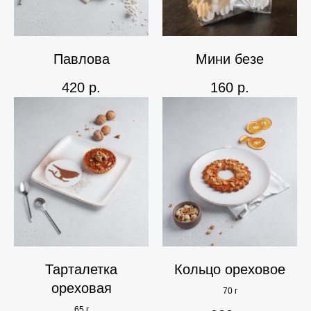
Павлова
Мини безе
420
р.
160
р.
Тарталетка
Кольцо ореховое
ореховая
70 г
65 г