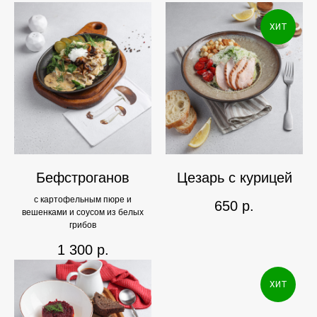
ХИТ
Бефстроганов
Цезарь с курицей
с картофельным пюре и
650
р.
вешенками и соусом из белых
грибов
1 300
р.
ХИТ